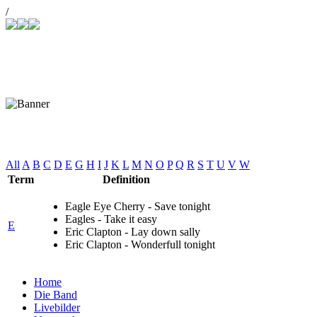
/
Купить СНПЧ
Joomla
u.a. spielen wir diese Songs für Sie
All
A
B
C
D
E
G
H
I
J
K
L
M
N
O
P
Q
R
S
T
U
V
W
Term
Definition
Eagle Eye Cherry - Save tonight
Eagles - Take it easy
E
Eric Clapton - Lay down sally
Eric Clapton - Wonderfull tonight
Home
Die Band
Livebilder